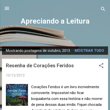
Pular para o conteúdo principal
Apreciando a Leitura
Mostrando postagens de outubro, 2013
MOSTRAR TUDO
P
o
Resenha de Corações Feridos
s
t
10/13/2013
a
g
Corações Feridos é um livro incrivelmente
e
comovente. Impossível não ficar
n
boquiaberta com essa história e não morrer
s
de pena dessas duas irmãs. Fiquei chocada