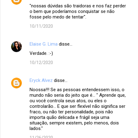
"nossas dúvidas são traidoras e nos faz perder
o bem que poderíamos conquistar se não
fosse pelo medo de tentar".
10/11/2020
Elaise G. Lima
disse…
Verdade. :-)
10/12/2020
Eryck Alvez
disse…
Noossa!!! Se as pessoas entendessem isso, o
mundo não seria do jeito que é... " Aprende que,
ou você controla seus atos, ou eles o
controlarão… E que ser flexível não significa ser
fraco, ou não ter personalidade, pois não
importa quão delicada e frágil seja uma
situação, sempre existem, pelo menos, dois
lados."
11/26/2020