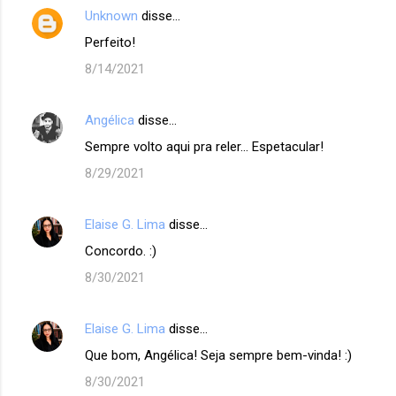
Unknown
disse…
Perfeito!
8/14/2021
Angélica
disse…
Sempre volto aqui pra reler... Espetacular!
8/29/2021
Elaise G. Lima
disse…
Concordo. :)
8/30/2021
Elaise G. Lima
disse…
Que bom, Angélica! Seja sempre bem-vinda! :)
8/30/2021