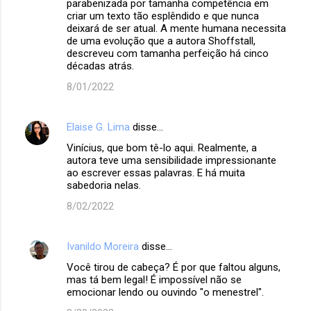
parabenizada por tamanha competência em
criar um texto tão esplêndido e que nunca
deixará de ser atual. A mente humana necessita
de uma evolução que a autora Shoffstall,
descreveu com tamanha perfeição há cinco
décadas atrás.
8/01/2022
Elaise G. Lima
disse…
Vinícius, que bom tê-lo aqui. Realmente, a
autora teve uma sensibilidade impressionante
ao escrever essas palavras. E há muita
sabedoria nelas.
8/02/2022
Ivanildo Moreira
disse…
Você tirou de cabeça? É por que faltou alguns,
mas tá bem legal! É impossível não se
emocionar lendo ou ouvindo "o menestrel".