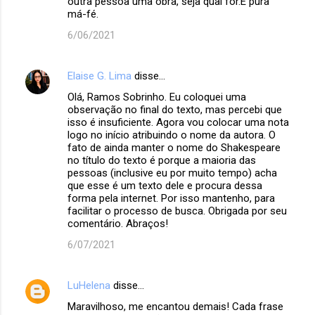
outra pessoa uma obra, seja qual for.É pura
má-fé.
6/06/2021
Elaise G. Lima
disse…
Olá, Ramos Sobrinho. Eu coloquei uma
observação no final do texto, mas percebi que
isso é insuficiente. Agora vou colocar uma nota
logo no início atribuindo o nome da autora. O
fato de ainda manter o nome do Shakespeare
no título do texto é porque a maioria das
pessoas (inclusive eu por muito tempo) acha
que esse é um texto dele e procura dessa
forma pela internet. Por isso mantenho, para
facilitar o processo de busca. Obrigada por seu
comentário. Abraços!
6/07/2021
LuHelena
disse…
Maravilhoso, me encantou demais! Cada frase