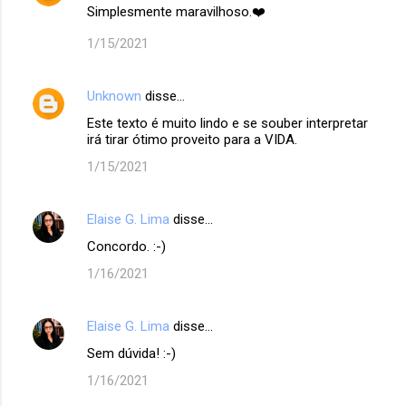
Simplesmente maravilhoso.❤️
1/15/2021
Unknown
disse…
Este texto é muito lindo e se souber interpretar
irá tirar ótimo proveito para a VIDA.
1/15/2021
Elaise G. Lima
disse…
Concordo. :-)
1/16/2021
Elaise G. Lima
disse…
Sem dúvida! :-)
1/16/2021