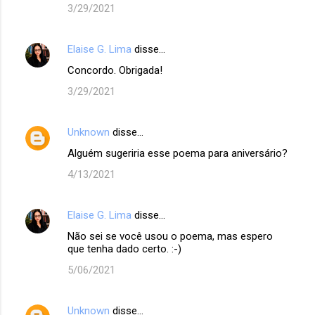
3/29/2021
Elaise G. Lima
disse…
Concordo. Obrigada!
3/29/2021
Unknown
disse…
Alguém sugeriria esse poema para aniversário?
4/13/2021
Elaise G. Lima
disse…
Não sei se você usou o poema, mas espero
que tenha dado certo. :-)
5/06/2021
Unknown
disse…