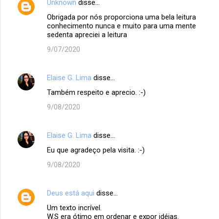
Unknown
disse…
n
Obrigada por nós proporciona uma bela leitura
t
conhecimento nunca e muito para uma mente
á
sedenta apreciei a leitura
r
9/07/2020
i
o
Elaise G. Lima
disse…
s
Também respeito e aprecio. :-)
9/08/2020
Elaise G. Lima
disse…
Eu que agradeço pela visita. :-)
9/08/2020
Deus está aqui
disse…
Um texto incrível.
W.S era ótimo em ordenar e expor idéias.