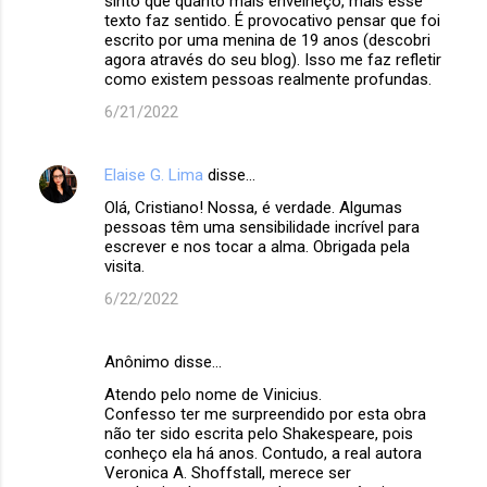
sinto que quanto mais envelheço, mais esse
texto faz sentido. É provocativo pensar que foi
escrito por uma menina de 19 anos (descobri
agora através do seu blog). Isso me faz refletir
como existem pessoas realmente profundas.
6/21/2022
Elaise G. Lima
disse…
Olá, Cristiano! Nossa, é verdade. Algumas
pessoas têm uma sensibilidade incrível para
escrever e nos tocar a alma. Obrigada pela
visita.
6/22/2022
Anônimo disse…
Atendo pelo nome de Vinicius.
Confesso ter me surpreendido por esta obra
não ter sido escrita pelo Shakespeare, pois
conheço ela há anos. Contudo, a real autora
Veronica A. Shoffstall, merece ser