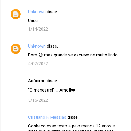
Unknown
disse…
Uauu...
1/14/2022
Unknown
disse…
Bom 😃 mas grande se escreve né muito lindo
4/02/2022
Anônimo disse…
"O menestrel" ... Amo!!❤️
5/15/2022
Cristiano F. Messias
disse…
Conheço esse texto a pelo menos 12 anos e