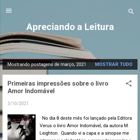
Pular para o conteúdo principal
Apreciando a Leitura
Mostrando postagens de março, 2021
MOSTRAR TUDO
P
o
Primeiras impressões sobre o livro
s
Amor Indomável
t
a
3/10/2021
g
e
No dia 8 deste mês foi lançado pela Editora
n
Verus o livro Amor Indomável, da autora M.
s
Leighton. Quando vi a capa e a sinopse me