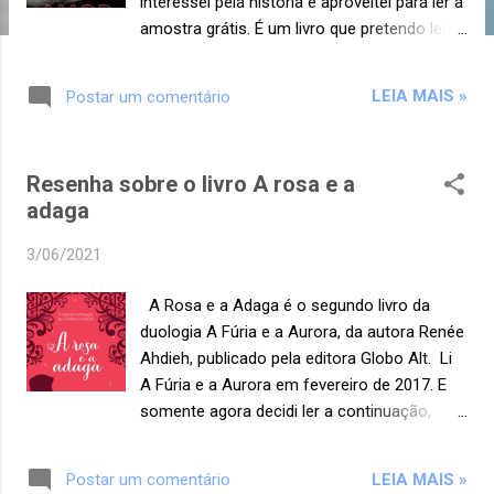
interessei pela história e aproveitei para ler a
amostra grátis. É um livro que pretendo ler,
mas não agora. Foi para a lista! Vem
conferir a sinopse: Em Amor indomável,
LEIA MAIS »
Postar um comentário
Camille “Cami” Hines é a filha mimada do
criador de puros-sangues Jack Hines.
Mesmo às vezes se sentindo um pouco
Resenha sobre o livro A rosa e a
sufocada, Cami está muito feliz com seu
adaga
namorado, sua vida e seu futuro. Mas isso
foi antes de ela conhecer Patrick Henley.
3/06/2021
“Trick” confunde os limites entre o que Cami
quer e o que se espera dela. Ele trabalha na
A Rosa e a Adaga é o segundo livro da
fazenda, e, para o pai de Cami, um
duologia A Fúria e a Aurora, da autora Renée
relacionamento entre os dois é algo
Ahdieh, publicado pela editora Globo Alt. Li
totalmente impensável, absurdo até. Sem
A Fúria e a Aurora em fevereiro de 2017. E
mencionar que Trick seria demitido se
somente agora decidi ler a continuação,
encostasse um dedo nela. E Trick precisa do
embora tenha gostado muito da história.
emprego. Desesperadamente. Sua família
Quando comecei a ler A Rosa e a Adaga,
depende dele. Mas como negar os desejos
LEIA MAIS »
Postar um comentário
confesso que fiquei meio perdida, pois havia