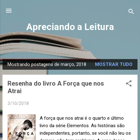
Pular para o conteúdo principal
Apreciando a Leitura
Mostrando postagens de março, 2018
MOSTRAR TUDO
P
o
Resenha do livro A Força que nos
s
Atrai
t
a
3/10/2018
g
e
A força que nos atrai é o quarto e último
n
livro da série Elementos. As histórias são
s
independentes, portanto, se você não leu os