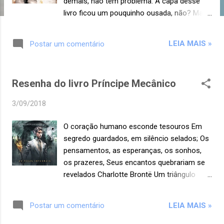
demais, não tem problema. A capa desse
livro ficou um pouquinho ousada, não? Mas
não é o que parece, nada de erótico, a
Brittainy C. Cherry pega leve nas cenas mais
LEIA MAIS »
Postar um comentário
românticas. Graham Russell faz o estilo
autor atormentado. Os problemas que teve
na infância com o pai faz dele um homem
Resenha do livro Príncipe Mecânico
fechado e até arrogante, às vezes. Ele é
casado com Jane e os dois vivem um
3/09/2018
relacionamento bem frio, cada qual focado
mais em seu trabalho que no casamento.
O coração humano esconde tesouros Em
No entanto, Jane está grávida, e isso, de
segredo guardados, em silêncio selados; Os
certa forma, os une um pouco mais. Mas a
pensamentos, as esperanças, os sonhos,
gravidez não ocorre como planejado, a
os prazeres, Seus encantos quebrariam se
menina nasce com problemas e Jane
revelados Charlotte Brontë Um triângulo
abandona a família. (Não é spoiler, está na
amoroso. Muita gente não gosta de
sinopse). Lucy acaba cruzando o caminho
histórias assim, não é mesmo? Pois bem,
de Graham. Há uma ligação entre eles e, por
LEIA MAIS »
Postar um comentário
eu sou uma delas. No entanto, quando se
conta disso, Lucy toma a decisão de ajudar
trata da autora Cassandra Clare podemos