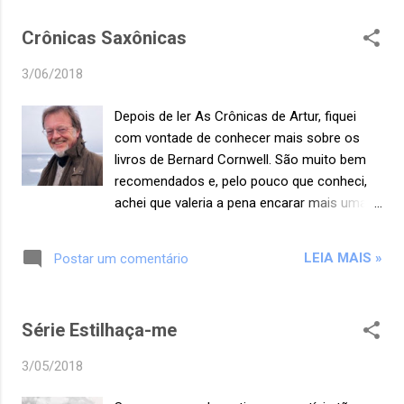
Graham a cuidar da filha. Aí já dá para
abrir uma exceção bem grande, porque tudo
deduzir o que acontece, né? Demorei a
Crônicas Saxônicas
o que ela escreve é simplesmente
gos...
maravilhoso. E ela caprichou nas
3/06/2018
declarações românticas que tanto Jem
quanto Will fizeram à Tessa. Príncipe
Depois de ler As Crônicas de Artur, fiquei
Mecânico é o segundo livro da trilogia As
com vontade de conhecer mais sobre os
Peças Infernais. No primeiro livro, Anjo
livros de Bernard Cornwell. São muito bem
Mecânico, somos apresentados ao universo
recomendados e, pelo pouco que conheci,
dos Caçadores de Sombras antes do que
achei que valeria a pena encarar mais uma
vimos em Os Instrumentos Mortais. (Vou
maratona de leitura de uma série tão
deixar os links no final, caso você esteja
extensa. Acredito que até o final deste ano
sem entender do que estou falando. Rsrs).
LEIA MAIS »
Postar um comentário
terei concluído esses dez livros que já foram
Neste segundo livro da trilogia, Tessa está
publicados. Farei aqui a relação deles para
no Instituto de Londres, vivendo sob a
que eu não me perca e para que vocês
guarda de Charlotte e em companhia dos
Série Estilhaça-me
possam conhecer também. Posto aqui a
demais Caçadores de Sombras. A ...
capa e sinopse do primeiro livro. E o título
3/05/2018
dos demais. Conforme for terminando a
leitura dos livros, escreverei uma resenha