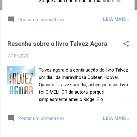
Só que ainda não li. Pânico fala sobre alguns
jovens que moram em uma pequena cidade
chamada Carp. Entre esses jovens temos
LEIA MAIS »
Postar um comentário
Heather, uma adolescente com uma mãe
problemática (Krista) e uma irmãzinha (Lily)
que está entrando na adolescência e
Resenha sobre o livro Talvez Agora
descobrindo a fase da rebeldia. Heather
tem dois amigos: Bishop, o cara legal por
7/18/2020
quem ela já teve uma quedinha quando mais
jovem, e Nat. Todo ano, os alunos do último
Talvez agora é a continuação do livro Talvez
ano participam de um jogo de desafios
um dia , da maravilhosa Colleen Hoover.
chamado pânico. O prêmio para quem
Quando li Talvez um dia, achei que esse livro
vencer é um pote cheio de dinheiro que os
foi O MELHOR da autora, porque
alunos acumulam durante todo o ano.
simplesmente amei o Ridge. E o
Heather não estava a fim de participar desse
relacionamento amoroso do livro foi
jogo, pois os desafios são mesmo loucos e
acontecendo aos poucos, embora os
irresponsáveis e nos anos anteriores
LEIA MAIS »
Postar um comentário
sentimentos ente Ridge e Sydney fossem
pessoas haviam se ferido gravemente ou
muito intensos. Bom, mas não vamos falar
até mesmo morrido. Heather foi para a
sobre Talvez um dia, porque a resenha sobre