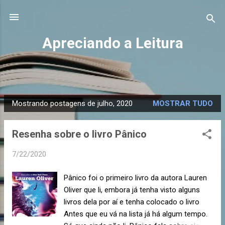
Pular para o conteúdo principal
Apreciando a Leitura
Mostrando postagens de julho, 2020
MOSTRAR TUDO
P
o
Resenha sobre o livro Pânico
s
t
7/22/2020
a
g
Pânico foi o primeiro livro da autora Lauren
e
Oliver que li, embora já tenha visto alguns
n
livros dela por aí e tenha colocado o livro
s
Antes que eu vá na lista já há algum tempo.