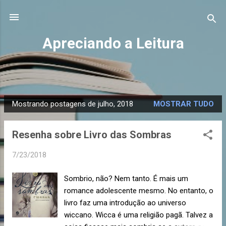
Pular para o conteúdo principal
Apreciando a Leitura
Mostrando postagens de julho, 2018
MOSTRAR TUDO
P
o
Resenha sobre Livro das Sombras
s
t
7/23/2018
a
g
Sombrio, não? Nem tanto. É mais um
e
romance adolescente mesmo. No entanto, o
n
livro faz uma introdução ao universo
s
wiccano. Wicca é uma religião pagã. Talvez a