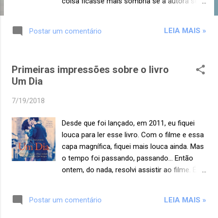
coisa ficasse mais sombria se a autora se
aprofundasse mais nesse universo. Mas,
ainda bem que ela não fez isso. Não gosto.
LEIA MAIS »
Postar um comentário
Esse livro estava há séculos no meu kindle e
eu não quis devolvê-lo (ele estava
emprestado pelo Kindle Unlimited) sem
Primeiras impressões sobre o livro
antes dar uma olhada em seu conteúdo. Fui
Um Dia
lendo, lendo, lendo... Quando vi, estava
interessada para saber no que ia dar. Não
7/19/2018
me arrependo da leitura. Foi legal. Nela
conhecemos Morgana Rowlands, uma
Desde que foi lançado, em 2011, eu fiquei
jovem de 16 anos que vive com sua família
louca para ler esse livro. Com o filme e essa
(pai, mãe e irmã mais nova) e tem uma vida
capa magnífica, fiquei mais louca ainda. Mas
normal. Ela não se acha tão bonita quanto
o tempo foi passando, passando... Então
às suas colegas. Principalmente Bree, sua
ontem, do nada, resolvi assistir ao filme. É
melhor amiga, que parece uma celebridade.
lindo, gente, mas não vou mais ler o livro,
Tudo começa a mudar com a chegada de
não. Peguei somente a amostra para ler o
Cal à escola. Pois ele é um rapaz lindo que
LEIA MAIS »
Postar um comentário
primeiro capítulo e ver como a história era
deixa todas as moças suspirando, inclusive
narrada. Emma Morley conheceu Dexter