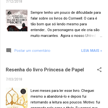
7/12/2018
A teletela também capta tudo o que é
falado, como uma espécie de "escuta". E
Sempre tenho um pouco de dificuldade para
também filma. Mas há lugares do
falar sobre os livros do Cornwell. O cara é
apartamento que sua câmera não alcança. E
tão bom que só lendo mesmo para
é se aproveitando disso que Winston decide
entender... Os personagens que ele cria são
escrever um diário, o que também é
muito marcantes. Agora o nosso Uhtred
proibido. Ele conseguiu comprar um caderno
está com 20 anos. Nessa idade, ele mesmo
e sentiu o desejo de escrever para o futuro,
se reconhece como "arrogante, imbecil e
mesmo sendo incerto. Winston começa
LEIA MAIS »
Postar um comentário
cabeça-dura". De fato, ele faz burradas...
registrando sobre um filme que viu no
Mas ainda tem muita história pela frente
cinema na noite anterior. Os filmes semp...
para ele melhorar em alguns aspectos.
Resenha do livro Princesa de Papel
Espero. Odda, o jovem se tornou o querido
do Rei Alfredo. Isso porque ele abraçou o
7/03/2018
cristianismo enquanto Uhtred só se rebela.
Depois da humilhação que Alfredo fez
Levei meses para ler esse livro. Cheguei
Uhtred passar, o rapaz só piorou com suas
mesmo a abandoná-lo e depois fui
atitudes, inclusive descontou um pouco da
retomando a leitura aos poucos. Motivo: fui
fúria em Oswald, que trabalhava para ele. E
enganada pela capa e título. Eu pensei que