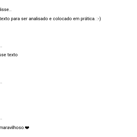
isse…
exto para ser analisado e colocado em prática. :-)
…
sse texto
…
…
maravilhoso.❤️