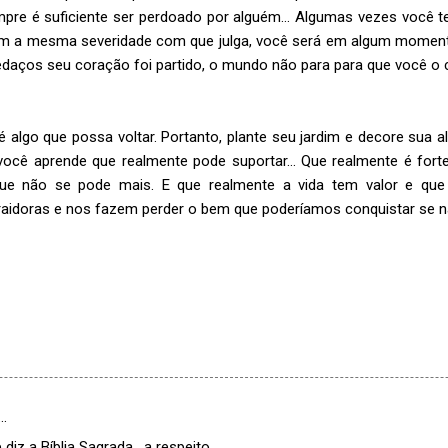
pre é suficiente ser perdoado por alguém… Algumas vezes você t
m a mesma severidade com que julga, você será em algum momen
daços seu coração foi partido, o mundo não para para que você o 
algo que possa voltar. Portanto, plante seu jardim e decore sua 
E você aprende que realmente pode suportar… Que realmente é forte
ue não se pode mais. E que realmente a vida tem valor e que
traidoras e nos fazem perder o bem que poderíamos conquistar se n
…
diz a Bíblia Sagrada , a respeito.