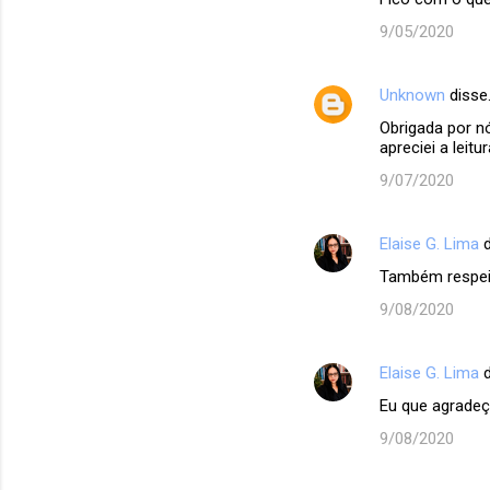
o
9/05/2020
m
e
Unknown
disse
n
Obrigada por n
t
apreciei a leitu
á
9/07/2020
r
i
Elaise G. Lima
d
o
Também respeito
s
9/08/2020
Elaise G. Lima
d
Eu que agradeço 
9/08/2020