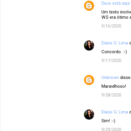
Deus está aqui
Um texto incríve
W.S era ótimo 
9/16/2020
Elaise G. Lima
d
Concordo. :-)
9/17/2020
Unknown
disse
Maravilhoso!
9/28/2020
Elaise G. Lima
d
Sim! :-)
9/29/2020