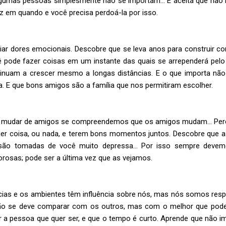
lgumas pessoas simplesmente não se importam… E aceita que não
vez em quando e você precisa perdoá-la por isso.
viar dores emocionais. Descobre que se leva anos para construir 
ê pode fazer coisas em um instante das quais se arrependerá pelo
inuam a crescer mesmo a longas distâncias. E o que importa não
. E que bons amigos são a família que nos permitiram escolher.
e mudar de amigos se compreendemos que os amigos mudam… Perc
uer coisa, ou nada, e terem bons momentos juntos. Descobre que
 são tomadas de você muito depressa… Por isso sempre devem
osas; pode ser a última vez que as vejamos.
cias e os ambientes têm influência sobre nós, mas nós somos re
o se deve comparar com os outros, mas com o melhor que pode 
r a pessoa que quer ser, e que o tempo é curto. Aprende que não i