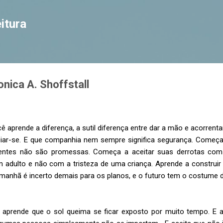
Pular para o conteúdo principal
itura
nica A. Shoffstall
 aprende a diferença, a sutil diferença entre dar a mão e acorrent
oiar-se. E que companhia nem sempre significa segurança. Começa
entes não são promessas. Começa a aceitar suas derrotas com
m adulto e não com a tristeza de uma criança. Aprende a construir
amanhã é incerto demais para os planos, e o futuro tem o costume 
aprende que o sol queima se ficar exposto por muito tempo. E a