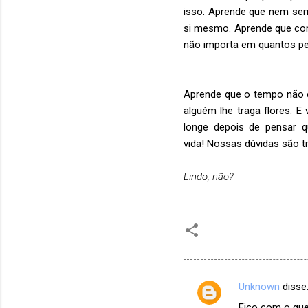
isso. Aprende que nem sem
si mesmo. Aprende que co
não importa em quantos pe
Aprende que o tempo não é 
alguém lhe traga flores. 
longe depois de pensar q
vida! Nossas dúvidas são 
Lindo, não?
Unknown
disse
C
Fico com o que 