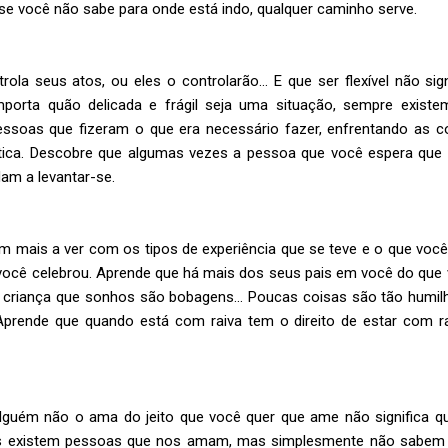
se você não sabe para onde está indo, qualquer caminho serve.
ola seus atos, ou eles o controlarão… E que ser flexível não sign
mporta quão delicada e frágil seja uma situação, sempre existe
ssoas que fizeram o que era necessário fazer, enfrentando as 
ática. Descobre que algumas vezes a pessoa que você espera que
am a levantar-se.
m mais a ver com os tipos de experiência que se teve e o que voc
você celebrou. Aprende que há mais dos seus pais em você do que
 criança que sonhos são bobagens… Poucas coisas são tão humilh
 Aprende que quando está com raiva tem o direito de estar com r
lguém não o ama do jeito que você quer que ame não significa 
is existem pessoas que nos amam, mas simplesmente não sabem 