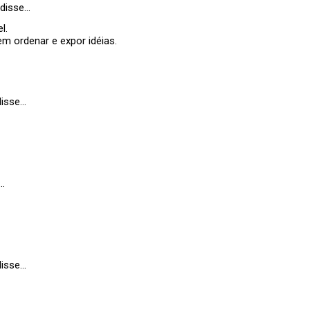
disse…
l.
em ordenar e expor idéias.
isse…
…
isse…