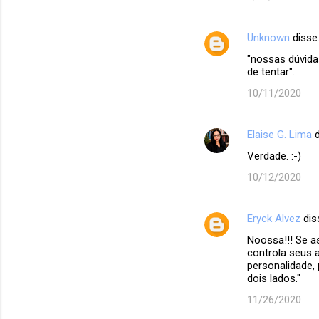
Unknown
disse
"nossas dúvida
de tentar".
10/11/2020
Elaise G. Lima
d
Verdade. :-)
10/12/2020
Eryck Alvez
dis
Noossa!!! Se a
controla seus a
personalidade,
dois lados."
11/26/2020