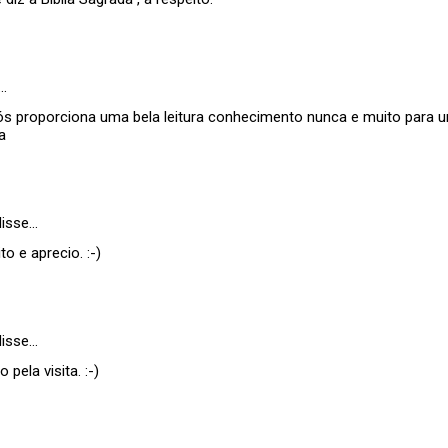
…
ós proporciona uma bela leitura conhecimento nunca e muito para
ra
isse…
 e aprecio. :-)
isse…
pela visita. :-)