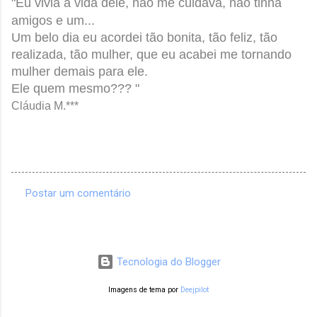
"Eu vivia a vida dele, não me cuidava, não tinha
amigos e um...
Um belo dia eu
acordei tão bonita, tão feliz, tão
realizada, tão mulher, que eu acabei me tornando
mulher demais para ele.
Ele quem mesmo??? "
Cláudia M.***
Postar um comentário
C
o
m
Tecnologia do Blogger
e
n
Imagens de tema por
Deejpilot
t