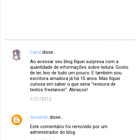
Carol
disse…
C
Ao acessar seu blog fiquei surpresa com a
o
quantidade de informações sobre leitura. Gosto
m
de ler, leio de tudo um pouco. E também sou
escritora amadora já há 10 anos. Mas fiquei
e
curiosa em saber o que seria "revisora de
textos freelancer". Abraços!
n
t
1/21/2012
á
r
testando
disse…
i
Este comentário foi removido por um
administrador do blog.
o