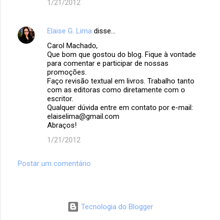
1/21/2012
s
Elaise G. Lima
disse…
Carol Machado,
Que bom que gostou do blog. Fique à vontade
para comentar e participar de nossas
promoções.
Faço revisão textual em livros. Trabalho tanto
com as editoras como diretamente com o
escritor.
Qualquer dúvida entre em contato por e-mail:
elaiselima@gmail.com
Abraços!
1/21/2012
Postar um comentário
Tecnologia do Blogger