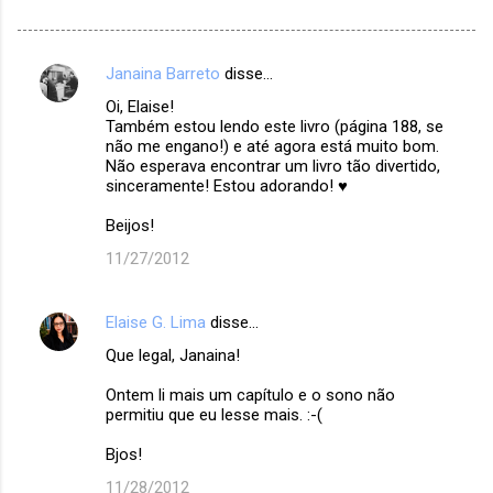
Janaina Barreto
disse…
C
Oi, Elaise!
o
Também estou lendo este livro (página 188, se
m
não me engano!) e até agora está muito bom.
Não esperava encontrar um livro tão divertido,
e
sinceramente! Estou adorando! ♥
n
Beijos!
t
11/27/2012
á
r
Elaise G. Lima
disse…
i
Que legal, Janaina!
o
s
Ontem li mais um capítulo e o sono não
permitiu que eu lesse mais. :-(
Bjos!
11/28/2012