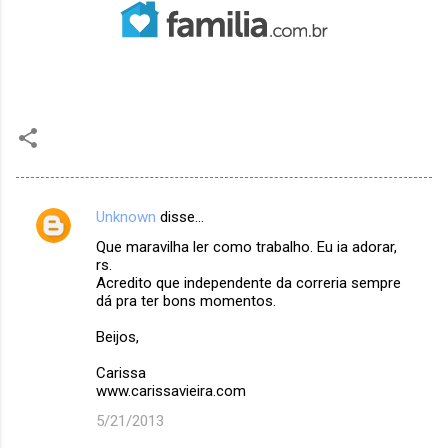
Unknown
disse…
C
Que maravilha ler como trabalho. Eu ia adorar,
o
rs.
m
Acredito que independente da correria sempre
dá pra ter bons momentos.
e
Beijos,
n
t
Carissa
www.carissavieira.com
á
5/21/2013
r