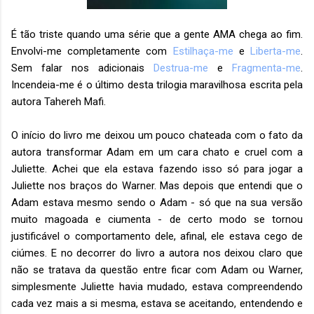
É tão triste quando uma série que a gente AMA chega ao fim.
Envolvi-me completamente com
Estilhaça-me
e
Liberta-me
.
Sem falar nos adicionais
Destrua-me
e
Fragmenta-me
.
Incendeia-me é o último desta trilogia maravilhosa escrita pela
autora Tahereh Mafi.
O início do livro me deixou um pouco chateada com o fato da
autora transformar Adam em um cara chato e cruel com a
Juliette. Achei que ela estava fazendo isso só para jogar a
Juliette nos braços do Warner. Mas depois que entendi que o
Adam estava mesmo sendo o Adam - só que na sua versão
muito magoada e ciumenta - de certo modo se tornou
justificável o comportamento dele, afinal, ele estava cego de
ciúmes. E no decorrer do livro a autora nos deixou claro que
não se tratava da questão entre ficar com Adam ou Warner,
simplesmente Juliette havia mudado, estava compreendendo
cada vez mais a si mesma, estava se aceitando, entendendo e