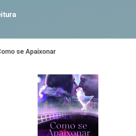
Pular para o conteúdo principal
itura
 Como se Apaixonar