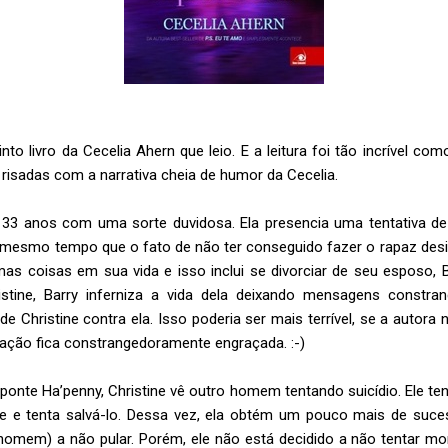
o livro da Cecelia Ahern que leio. E a leitura foi tão incrível com
 risadas com a narrativa cheia de humor da Cecelia.
 33 anos com uma sorte duvidosa. Ela presencia uma tentativa de 
mesmo tempo que o fato de não ter conseguido fazer o rapaz desis
mas coisas em sua vida e isso inclui se divorciar de seu esposo, 
stine, Barry inferniza a vida dela deixando mensagens constra
de Christine contra ela. Isso poderia ser mais terrível, se a autor
uação fica constrangedoramente engraçada. :-)
 ponte Ha’penny, Christine vê outro homem tentando suicídio. Ele te
le e tenta salvá-lo. Dessa vez, ela obtém um pouco mais de su
mem) a não pular. Porém, ele não está decidido a não tentar mo