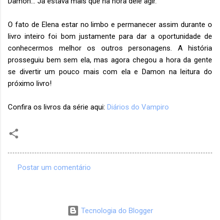
Damon... Já estava mais que na hora dele agir.
O fato de Elena estar no limbo e permanecer assim durante o
livro inteiro foi bom justamente para dar a oportunidade de
conhecermos melhor os outros personagens. A história
prosseguiu bem sem ela, mas agora chegou a hora da gente
se divertir um pouco mais com ela e Damon na leitura do
próximo livro!
Confira os livros da série aqui:
Diários do Vampiro
Postar um comentário
C
o
m
Tecnologia do Blogger
e