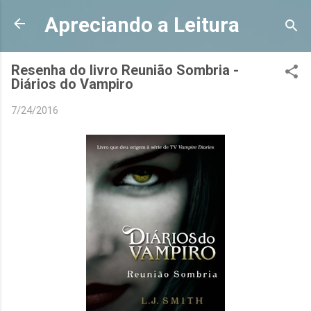
Pular para o conteúdo principal
Apreciando a Leitura
Resenha do livro Reunião Sombria -
Diários do Vampiro
7/24/2016