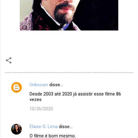
Unknown
disse…
C
Desde 2003 até 2020 já assistir esse filme 86
o
vezes
m
10/26/2020
e
n
Elaise G. Lima
disse…
t
O filme é bom mesmo.