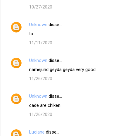
á
10/27/2020
r
i
Unknown
disse…
o
ta
s
11/11/2020
Unknown
disse…
namejuhd geyda geyda very good
11/26/2020
Unknown
disse…
cade are chiken
11/26/2020
Luciane
disse…