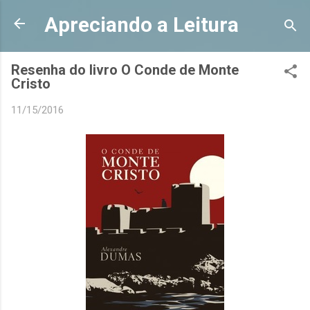
Pular para o conteúdo principal
Apreciando a Leitura
Resenha do livro O Conde de Monte
Cristo
11/15/2016