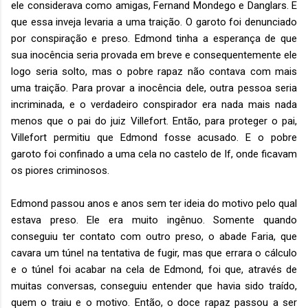
ele considerava como amigas, Fernand Mondego e Danglars. E
que essa inveja levaria a uma traição. O garoto foi denunciado
por conspiração e preso. Edmond tinha a esperança de que
sua inocência seria provada em breve e consequentemente ele
logo seria solto, mas o pobre rapaz não contava com mais
uma traição. Para provar a inocência dele, outra pessoa seria
incriminada, e o verdadeiro conspirador era nada mais nada
menos que o pai do juiz Villefort. Então, para proteger o pai,
Villefort permitiu que Edmond fosse acusado. E o pobre
garoto foi confinado a uma cela no castelo de If, onde ficavam
os piores criminosos.
Edmond passou anos e anos sem ter ideia do motivo pelo qual
estava preso. Ele era muito ingênuo. Somente quando
conseguiu ter contato com outro preso, o abade Faria, que
cavara um túnel na tentativa de fugir, mas que errara o cálculo
e o túnel foi acabar na cela de Edmond, foi que, através de
muitas conversas, conseguiu entender que havia sido traído,
quem o traiu e o motivo. Então, o doce rapaz passou a ser