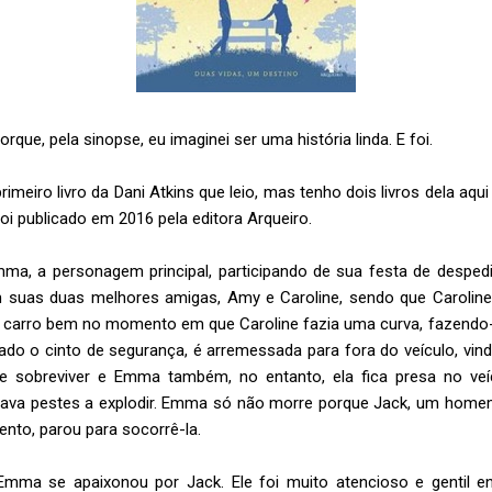
orque, pela sinopse, eu imaginei ser uma história linda. E foi.
primeiro livro da Dani Atkins que leio, mas tenho dois livros dela aqu
foi publicado em 2016 pela editora Arqueiro.
a, a personagem principal, participando de sua festa de despedid
om suas duas melhores amigas, Amy e Caroline, sendo que Caroline
o carro bem no momento em que Caroline fazia uma curva, fazendo-
rado o cinto de segurança, é arremessada para fora do veículo, vin
ue sobreviver e Emma também, no entanto, ela fica presa no veí
tava pestes a explodir. Emma só não morre porque Jack, um hom
nto, parou para socorrê-la.
mma se apaixonou por Jack. Ele foi muito atencioso e gentil e