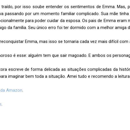
 traído, por isso soube entender os sentimentos de Emma. Mas, pa
ava passando por um momento familiar complicado. Sua mãe tinha 
ionalmente para poder cuidar da esposa. Os pais de Emma eram m
o da família. Seu único erro foi ter dormido com a melhor amiga d
 reconquistar Emma, mas isso se tornaria cada vez mais difícil com
moroso é esse: alguém tem que sair magoado. E ambos os persona
utora escreve de forma delicada as situações complicadas da histór
ra imaginar bem toda a situação. Amei tudo e recomendo a leitura
e da Amazon
.
e
.