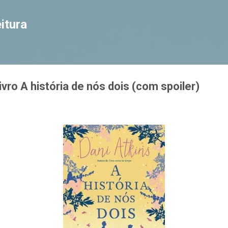
Pular para o conteúdo principal
itura
vro A história de nós dois (com spoiler)