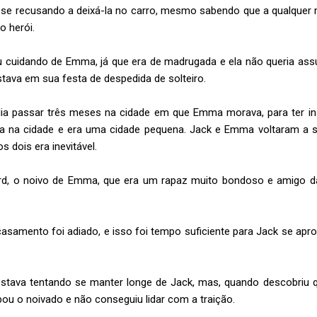
, se recusando a deixá-la no carro, mesmo sabendo que a qualqu
ro herói.
u cuidando de Emma, já que era de madrugada e ela não queria assu
ava em sua festa de despedida de solteiro.
ndia passar três meses na cidade em que Emma morava, para ter in
va na cidade e era uma cidade pequena. Jack e Emma voltaram a s
s dois era inevitável.
ard, o noivo de Emma, que era um rapaz muito bondoso e amigo d
asamento foi adiado, e isso foi tempo suficiente para Jack se apr
estava tentando se manter longe de Jack, mas, quando descobriu qu
u o noivado e não conseguiu lidar com a traição.