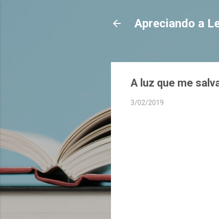
Apreciando a Le
A luz que me salv
3/02/2019