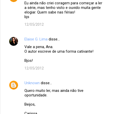
Eu ainda não criei coragem para começar a ler
o
a série, mas tenho visto e ouvido muita gente
m
elogiar. Quem sabe nas férias!
bjs
e
12/05/2012
n
t
Elaise G. Lima
disse…
á
Vale a pena, Ana.
r
O autor escreve de uma forma cativante!
i
Bjos!
o
12/05/2012
s
Unknown
disse…
Quero muito ler, mas ainda não tive
oportunidade.
Beijos,
Carissa