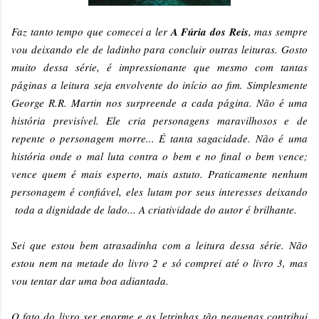
Faz tanto tempo que comecei a ler
A Fúria dos Reis
, mas sempre
vou deixando ele de ladinho para concluir outras leituras. Gosto
muito dessa série, é impressionante que mesmo com tantas
páginas a leitura seja envolvente do início ao fim. Simplesmente
George R.R. Martin nos surpreende a cada página. Não é uma
história previsível. Ele cria personagens maravilhosos e de
repente o personagem morre... É tanta sagacidade. Não é uma
história onde o mal luta contra o bem e no final o bem vence;
vence quem é mais esperto, mais astuto. Praticamente nenhum
personagem é confiável, eles lutam por seus interesses deixando
toda a dignidade de lado... A criatividade do autor é brilhante.
Sei que estou bem atrasadinha com a leitura dessa série. Não
estou nem na metade do livro 2 e só comprei até o livro 3, mas
vou tentar dar uma boa adiantada.
O fato do livro ser enorme e as letrinhas tão pequenas contribui