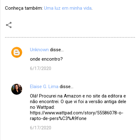
Conheça também:
Uma luz em minha vida
.
Unknown
disse…
C
onde encontro?
o
6/17/2020
m
e
Elaise G. Lima
disse…
n
Olá! Procurei na Amazon e no site da editora e
t
não encontrei. O que vi foi a versão antiga dele
á
no Wattpad:
https://www.wattpad.com/story/55586078-o-
r
rapto-de-pers%C3%A9fone
i
6/17/2020
o