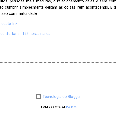
ltos, pessoas mais maduras, o relacionamento deles é sem com
o cumprir, simplesmente deixam as coisas irem acontecendo, E q
 isso com maturidade.
s
deste link
.
 confortam
-
172 horas na lua
.
Tecnologia do Blogger
Imagens de tema por
Deejpilot