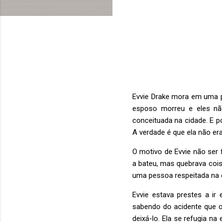
Evvie Drake mora em uma p
esposo morreu e eles nã
conceituada na cidade. E p
A verdade é que ela não er
O motivo de Evvie não ser
a bateu, mas quebrava cois
uma pessoa respeitada na 
Evvie estava prestes a i
sabendo do acidente que o
deixá-lo. Ela se refugia n