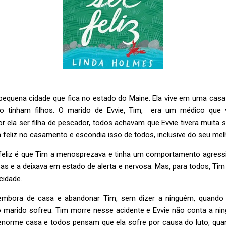
equena cidade que fica no estado do Maine. Ela vive em uma casa 
o tinham filhos. O marido de Evvie, Tim, era um médico que 
or ela ser filha de pescador, todos achavam que Evvie tivera muita
a feliz no casamento e escondia isso de todos, inclusive do seu me
 feliz é que Tim a menosprezava e tinha um comportamento agressi
as e a deixava em estado de alerta e nervosa. Mas, para todos, Ti
cidade.
r embora de casa e abandonar Tim, sem dizer a ninguém, quando 
 marido sofreu. Tim morre nesse acidente e Evvie não conta a ni
a enorme casa e todos pensam que ela sofre por causa do luto, qua