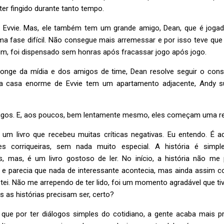
 ter fingido durante tanto tempo.
Evvie. Mas, ele também tem um grande amigo, Dean, que é jogador
a fase difícil. Não consegue mais arremessar e por isso teve que 
o fim, foi dispensado sem honras após fracassar jogo após jogo.
onge da mídia e dos amigos de time, Dean resolve seguir o con
 casa enorme de Evvie tem um apartamento adjacente, Andy su
migos. E, aos poucos, bem lentamente mesmo, eles começam uma r
um livro que recebeu muitas críticas negativas. Eu entendo. É aq
s corriqueiras, sem nada muito especial. A história é simpl
, mas, é um livro gostoso de ler. No início, a história não me
 e parecia que nada de interessante acontecia, mas ainda assim cont
stei. Não me arrependo de ter lido, foi um momento agradável que tiv
 as histórias precisam ser, certo?
 é que por ter diálogos simples do cotidiano, a gente acaba mais 