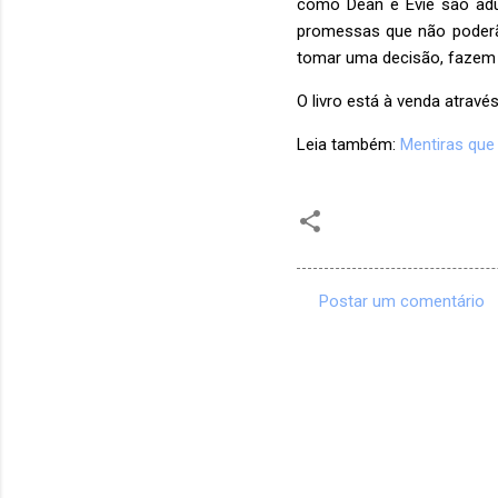
como Dean e Evie são adu
promessas que não poderã
tomar uma decisão, fazem
O livro está à venda atravé
Leia também:
Mentiras que
Postar um comentário
C
o
m
e
n
t