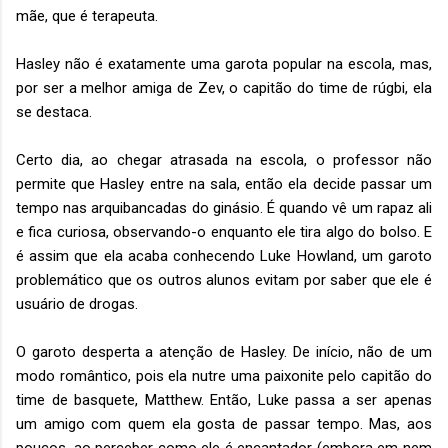
mãe, que é terapeuta.
Hasley não é exatamente uma garota popular na escola, mas,
por ser a melhor amiga de Zev, o capitão do time de rúgbi, ela
se destaca.
Certo dia, ao chegar atrasada na escola, o professor não
permite que Hasley entre na sala, então ela decide passar um
tempo nas arquibancadas do ginásio. É quando vê um rapaz ali
e fica curiosa, observando-o enquanto ele tira algo do bolso. E
é assim que ela acaba conhecendo Luke Howland, um garoto
problemático que os outros alunos evitam por saber que ele é
usuário de drogas.
O garoto desperta a atenção de Hasley. De início, não de um
modo romântico, pois ela nutre uma paixonite pelo capitão do
time de basquete, Matthew. Então, Luke passa a ser apenas
um amigo com quem ela gosta de passar tempo. Mas, aos
poucos, ao perceber como ele é encantador (embora em nem