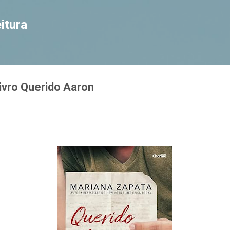
Pular para o conteúdo principal
itura
ivro Querido Aaron