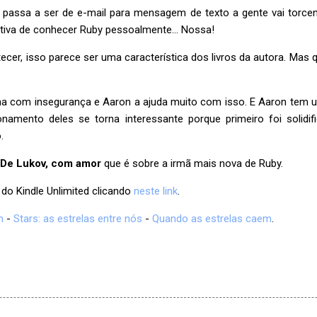
passa a ser de e-mail para mensagem de texto a gente vai torcen
ativa de conhecer Ruby pessoalmente... Nossa!
er, isso parece ser uma característica dos livros da autora. Mas 
a com insegurança e Aaron a ajuda muito com isso. E Aaron tem u
namento deles se torna interessante porque primeiro foi solidi
o.
De Lukov, com amor
que é sobre a irmã mais nova de Ruby.
 do Kindle Unlimited clicando
neste link
.
m
-
Stars: as estrelas entre nós
-
Quando as estrelas caem
.