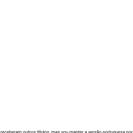
ros receberam outros títulos, mas vou manter a versão portuguesa po