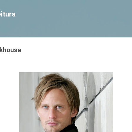
Pular para o conteúdo principal
itura
ckhouse